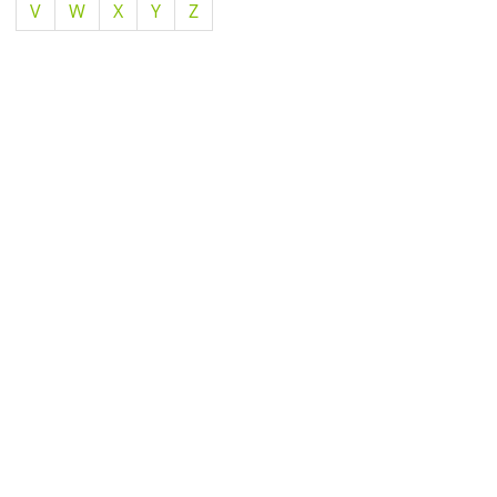
V
W
X
Y
Z