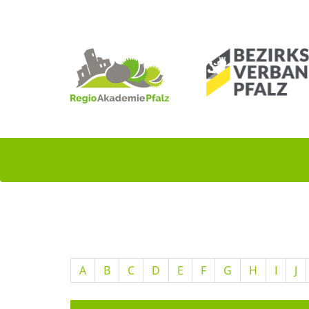
A
B
C
D
E
F
G
H
I
J