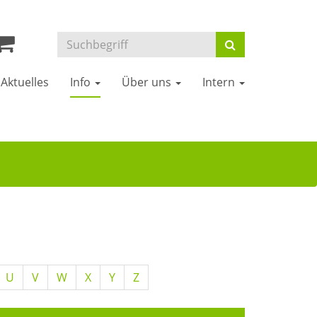
Aktuelles
Info
Über uns
Intern
U
V
W
X
Y
Z