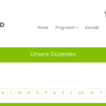
Home
Programm
Kontakt
Unsere Dozenten
K
L
M
N
O
P
Q
R
S
Sch
St
T